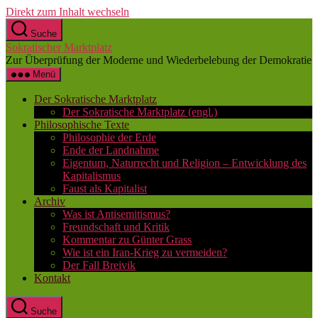
Direkt zum Inhalt wechseln
Suche
Sokratischer Marktplatz
Zur Überprüfung der Moderne und Wiederbelebung der Demokratie
Menü
Der Sokratische Marktplatz
Der Sokratische Marktplatz (engl.)
Philosophische Texte
Philosophie der Erde
Ende der Landnahme
Eigentum, Naturrecht und Religion – Entwicklung des
Kapitalismus
Faust als Kapitalist
Archiv
Was ist Antisemitismus?
Freundschaft und Kritik
Kommentar zu Günter Grass
Wie ist ein Iran-Krieg zu vermeiden?
Der Fall Breivik
Kontakt
Suche