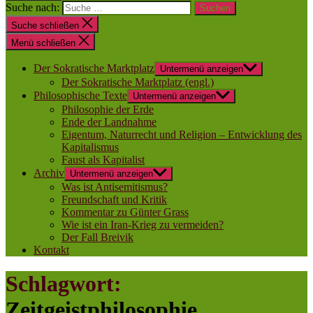
Suche nach:
Suche schließen
Menü schließen
Der Sokratische Marktplatz
Untermenü anzeigen
Der Sokratische Marktplatz (engl.)
Philosophische Texte
Untermenü anzeigen
Philosophie der Erde
Ende der Landnahme
Eigentum, Naturrecht und Religion – Entwicklung des
Kapitalismus
Faust als Kapitalist
Archiv
Untermenü anzeigen
Was ist Antisemitismus?
Freundschaft und Kritik
Kommentar zu Günter Grass
Wie ist ein Iran-Krieg zu vermeiden?
Der Fall Breivik
Kontakt
Schlagwort:
Zeitgeistphilosophie