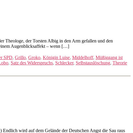
der Theologe, der Torsten Albig in den Arm gefallen und den
ht einem Augenblicksaffekt – wenn […]
der SPD
,
Grillo
,
Groko
,
Königin Luise
,
Middelhoff
,
Müßiggang ist
Lobo
,
Satz des Widerspruchs
,
Schlecker
,
Selbstauslöschung
,
Theorie
) Endlich wird auf dem Gelände der Deutschen Angst die Sau raus