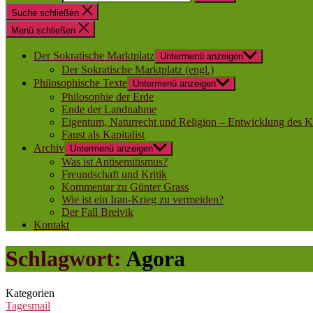
Suche schließen
Menü schließen
Der Sokratische Marktplatz
Untermenü anzeigen
Der Sokratische Marktplatz (engl.)
Philosophische Texte
Untermenü anzeigen
Philosophie der Erde
Ende der Landnahme
Eigentum, Naturrecht und Religion – Entwicklung des K
Faust als Kapitalist
Archiv
Untermenü anzeigen
Was ist Antisemitismus?
Freundschaft und Kritik
Kommentar zu Günter Grass
Wie ist ein Iran-Krieg zu vermeiden?
Der Fall Breivik
Kontakt
Schlagwort:
Agora
Kategorien
Tagesmail