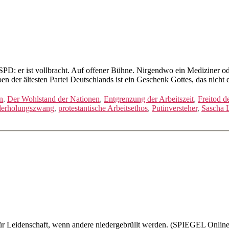
 SPD: er ist vollbracht. Auf offener Bühne. Nirgendwo ein Mediziner o
ben der ältesten Partei Deutschlands ist ein Geschenk Gottes, das nic
n
,
Der Wohlstand der Nationen
,
Entgrenzung der Arbeitszeit
,
Freitod 
ederholungszwang
,
protestantische Arbeitsethos
,
Putinversteher
,
Sascha 
ür Leidenschaft, wenn andere niedergebrüllt werden. (SPIEGEL Online