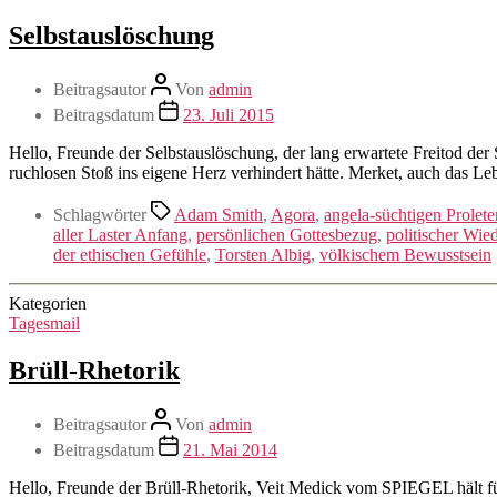
Selbstauslöschung
Beitragsautor
Von
admin
Beitragsdatum
23. Juli 2015
Hello, Freunde der Selbstauslöschung, der lang erwartete Freitod der
ruchlosen Stoß ins eigene Herz verhindert hätte. Merket, auch das Le
Schlagwörter
Adam Smith
,
Agora
,
angela-süchtigen Prolete
aller Laster Anfang
,
persönlichen Gottesbezug
,
politischer Wi
der ethischen Gefühle
,
Torsten Albig
,
völkischem Bewusstsein
Kategorien
Tagesmail
Brüll-Rhetorik
Beitragsautor
Von
admin
Beitragsdatum
21. Mai 2014
Hello, Freunde der Brüll-Rhetorik, Veit Medick vom SPIEGEL hält f