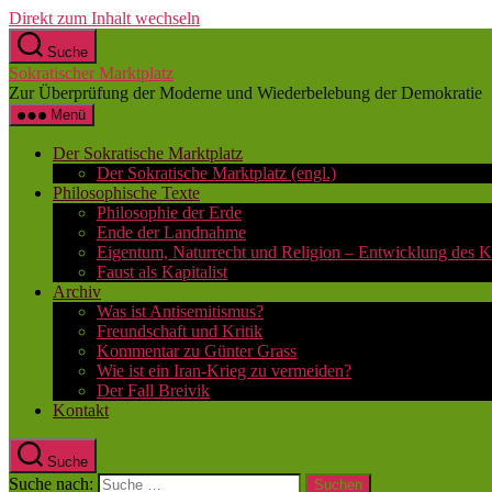
Direkt zum Inhalt wechseln
Suche
Sokratischer Marktplatz
Zur Überprüfung der Moderne und Wiederbelebung der Demokratie
Menü
Der Sokratische Marktplatz
Der Sokratische Marktplatz (engl.)
Philosophische Texte
Philosophie der Erde
Ende der Landnahme
Eigentum, Naturrecht und Religion – Entwicklung des K
Faust als Kapitalist
Archiv
Was ist Antisemitismus?
Freundschaft und Kritik
Kommentar zu Günter Grass
Wie ist ein Iran-Krieg zu vermeiden?
Der Fall Breivik
Kontakt
Suche
Suche nach: