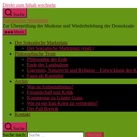
Direkt zum Inhalt wechseln
Suche
Sokratischer Marktplatz
Zur Überprüfung der Moderne und Wiederbelebung der Demokratie
Menü
Der Sokratische Marktplatz
Der Sokratische Marktplatz (engl.)
Philosophische Texte
Philosophie der Erde
Ende der Landnahme
Eigentum, Naturrecht und Religion – Entwicklung des K
Faust als Kapitalist
Archiv
Was ist Antisemitismus?
Freundschaft und Kritik
Kommentar zu Günter Grass
Wie ist ein Iran-Krieg zu vermeiden?
Der Fall Breivik
Kontakt
Suche
Suche nach: