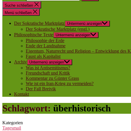
Suche schließen
Menü schließen
Der Sokratische Marktplatz
Untermenü anzeigen
Der Sokratische Marktplatz (engl.)
Philosophische Texte
Untermenü anzeigen
Philosophie der Erde
Ende der Landnahme
Eigentum, Naturrecht und Religion – Entwicklung des K
Faust als Kapitalist
Archiv
Untermenü anzeigen
Was ist Antisemitismus?
Freundschaft und Kritik
Kommentar zu Günter Grass
Wie ist ein Iran-Krieg zu vermeiden?
Der Fall Breivik
Kontakt
Schlagwort:
überhistorisch
Kategorien
Tagesmail