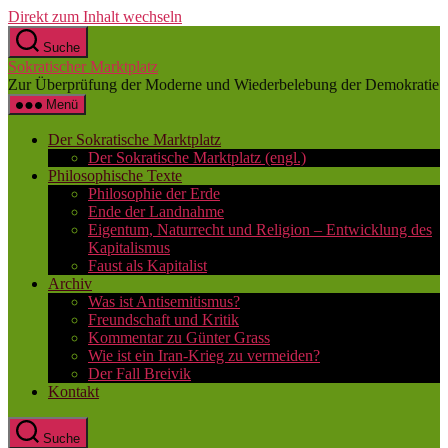
Direkt zum Inhalt wechseln
Suche
Sokratischer Marktplatz
Zur Überprüfung der Moderne und Wiederbelebung der Demokratie
Menü
Der Sokratische Marktplatz
Der Sokratische Marktplatz (engl.)
Philosophische Texte
Philosophie der Erde
Ende der Landnahme
Eigentum, Naturrecht und Religion – Entwicklung des
Kapitalismus
Faust als Kapitalist
Archiv
Was ist Antisemitismus?
Freundschaft und Kritik
Kommentar zu Günter Grass
Wie ist ein Iran-Krieg zu vermeiden?
Der Fall Breivik
Kontakt
Suche