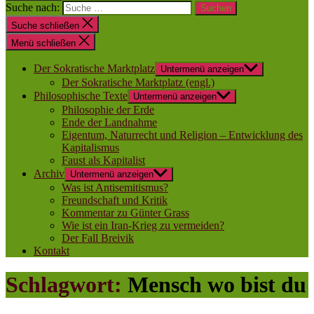
Suche nach:
Suche schließen
Menü schließen
Der Sokratische Marktplatz
Untermenü anzeigen
Der Sokratische Marktplatz (engl.)
Philosophische Texte
Untermenü anzeigen
Philosophie der Erde
Ende der Landnahme
Eigentum, Naturrecht und Religion – Entwicklung des
Kapitalismus
Faust als Kapitalist
Archiv
Untermenü anzeigen
Was ist Antisemitismus?
Freundschaft und Kritik
Kommentar zu Günter Grass
Wie ist ein Iran-Krieg zu vermeiden?
Der Fall Breivik
Kontakt
Schlagwort:
Mensch wo bist du