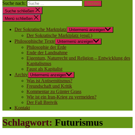
Suche nach:
Suche schließen
Menü schließen
Der Sokratische Marktplatz
Untermenü anzeigen
Der Sokratische Marktplatz (engl.)
Philosophische Texte
Untermenü anzeigen
Philosophie der Erde
Ende der Landnahme
Eigentum, Naturrecht und Religion – Entwicklung des
Kapitalismus
Faust als Kapitalist
Archiv
Untermenü anzeigen
Was ist Antisemitismus?
Freundschaft und Kritik
Kommentar zu Günter Grass
Wie ist ein Iran-Krieg zu vermeiden?
Der Fall Breivik
Kontakt
Schlagwort:
Futurismus