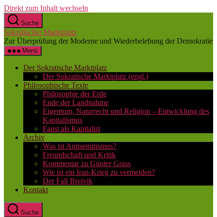
Direkt zum Inhalt wechseln
Suche
Sokratischer Marktplatz
Zur Überprüfung der Moderne und Wiederbelebung der Demokratie
Menü
Der Sokratische Marktplatz
Der Sokratische Marktplatz (engl.)
Philosophische Texte
Philosophie der Erde
Ende der Landnahme
Eigentum, Naturrecht und Religion – Entwicklung des
Kapitalismus
Faust als Kapitalist
Archiv
Was ist Antisemitismus?
Freundschaft und Kritik
Kommentar zu Günter Grass
Wie ist ein Iran-Krieg zu vermeiden?
Der Fall Breivik
Kontakt
Suche