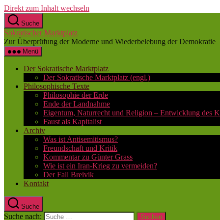
Direkt zum Inhalt wechseln
Suche
Sokratischer Marktplatz
Zur Überprüfung der Moderne und Wiederbelebung der Demokratie
Menü
Der Sokratische Marktplatz
Der Sokratische Marktplatz (engl.)
Philosophische Texte
Philosophie der Erde
Ende der Landnahme
Eigentum, Naturrecht und Religion – Entwicklung des K
Faust als Kapitalist
Archiv
Was ist Antisemitismus?
Freundschaft und Kritik
Kommentar zu Günter Grass
Wie ist ein Iran-Krieg zu vermeiden?
Der Fall Breivik
Kontakt
Suche
Suche nach: