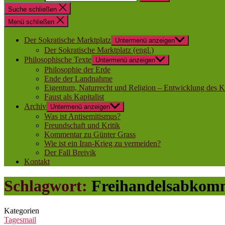
Suche schließen
Menü schließen
Der Sokratische Marktplatz
Untermenü anzeigen
Der Sokratische Marktplatz (engl.)
Philosophische Texte
Untermenü anzeigen
Philosophie der Erde
Ende der Landnahme
Eigentum, Naturrecht und Religion – Entwicklung des K
Faust als Kapitalist
Archiv
Untermenü anzeigen
Was ist Antisemitismus?
Freundschaft und Kritik
Kommentar zu Günter Grass
Wie ist ein Iran-Krieg zu vermeiden?
Der Fall Breivik
Kontakt
Schlagwort:
Freihandelsabkom
Kategorien
Tagesmail