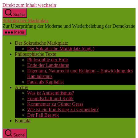
Direkt zum Inhalt wechseln
Suche
Sokratischer Marktplatz
Zur Überprüfung der Moderne und Wiederbelebung der Demokratie
Menü
Der Sokratische Marktplatz
Der Sokratische Marktplatz (engl.)
Philosophische Texte
Philosophie der Erde
Ende der Landnahme
Eigentum, Naturrecht und Religion – Entwicklung des
Kapitalismus
Faust als Kapitalist
Archiv
Was ist Antisemitismus?
Freundschaft und Kritik
Kommentar zu Günter Grass
Wie ist ein Iran-Krieg zu vermeiden?
Der Fall Breivik
Kontakt
Suche