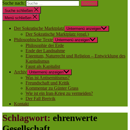
Suche nach:
Suche schließen
Menü schließen
Der Sokratische Marktplatz
Untermenü anzeigen
Der Sokratische Marktplatz (engl.)
Philosophische Texte
Untermenü anzeigen
Philosophie der Erde
Ende der Landnahme
Eigentum, Naturrecht und Religion – Entwicklung des
Kapitalismus
Faust als Kapitalist
Archiv
Untermenü anzeigen
Was ist Antisemitismus?
Freundschaft und Kritik
Kommentar zu Günter Grass
Wie ist ein Iran-Krieg zu vermeiden?
Der Fall Breivik
Kontakt
Schlagwort:
ehrenwerte
Gesellschaft